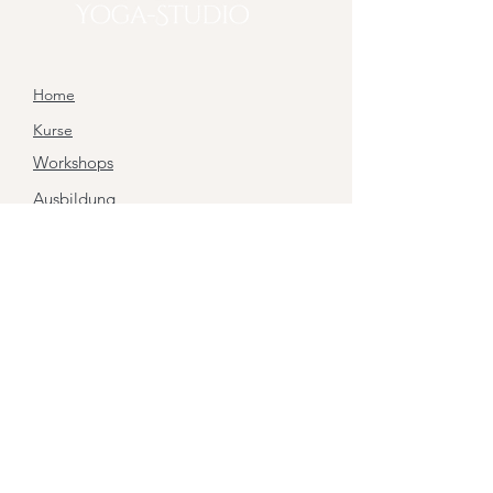
Home
Kurse
Workshops
Ausbildung
Gutscheine
das Studio
Kontakt
Buchungen / Infos
info@lotus-yoga-studio.de
Tel.:
0151-56503663