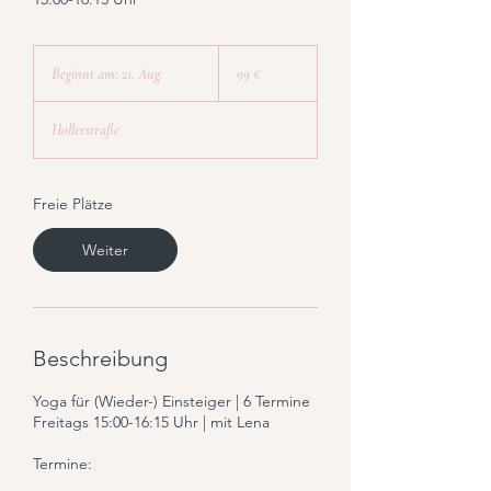
99
Euro
Beginnt am: 21. Aug.
B
99 €
e
g
Hollerstraße
i
n
n
t
Freie Plätze
a
m
Weiter
:
2
1
.
A
Beschreibung
u
g
Yoga für (Wieder-) Einsteiger | 6 Termine
.
Freitags 15:00-16:15 Uhr | mit Lena
Termine: