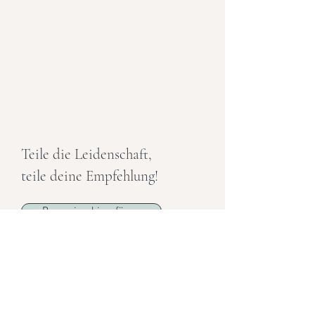
Teile die Leidenschaft,
teile deine Empfehlung!
Rezension hinzufügen
Lotus Yoga Studio
BY ALINA