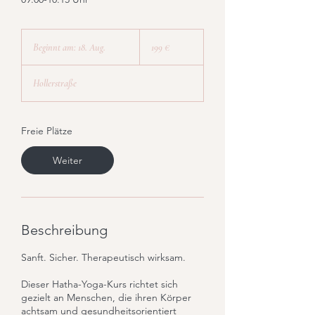
199
Euro
Beginnt am: 18. Aug.
B
199 €
e
g
Hollerstraße
i
n
n
t
Freie Plätze
a
m
Weiter
:
1
8
.
A
Beschreibung
u
g
Sanft. Sicher. Therapeutisch wirksam.
.
Dieser Hatha-Yoga-Kurs richtet sich
gezielt an Menschen, die ihren Körper
achtsam und gesundheitsorientiert